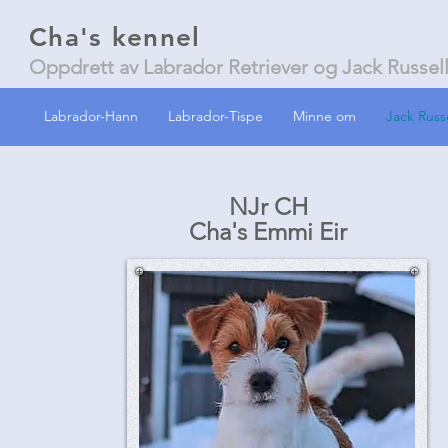
Cha's kennel
Oppdrett av Labrador Retriever og Jack Russell
Labrador-Hann
Labrador-Tispe
Minne om
Jack Russ
NJr CH
Cha's Emmi Eir